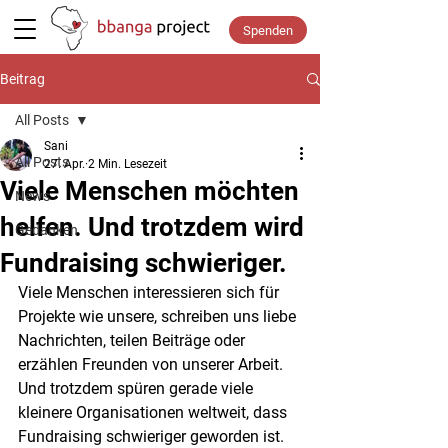
Spenden
Beitrag
All Posts
Sani
All Posts
27. Apr.
2 Min. Lesezeit
Viele Menschen möchten
News
helfen. Und trotzdem wird
Gedanken
Fundraising schwieriger.
Viele Menschen interessieren sich für 
Projekte wie unsere, schreiben uns liebe 
Nachrichten, teilen Beiträge oder 
erzählen Freunden von unserer Arbeit. 
Und trotzdem spüren gerade viele 
kleinere Organisationen weltweit, dass 
Fundraising schwieriger geworden ist.