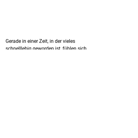
Gerade in einer Zeit, in der vieles 
schnelllebig geworden ist, fühlen sich 
solche Beziehungen besonders wertvoll 
an.
Vielleicht ist Hoffnung heute nicht mehr 
dieses große, laute Gefühl.
Vielleicht bedeutet Hoffnung 
manchmal einfach, trotzdem 
weiterzumachen.Trotz 
Unsicherheit.Trotz schwieriger 
Zeiten.Trotz all der Dinge, die gerade 
kompliziert wirken.